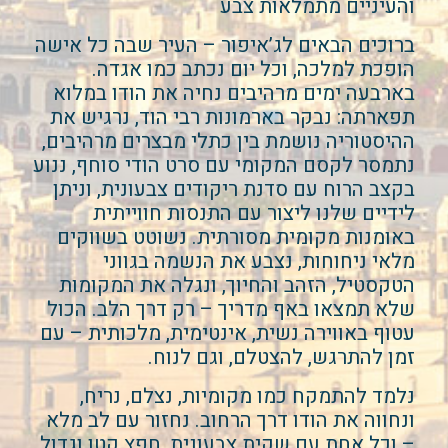
והעיניים מתמלאות צבע
ברוכים הבאים לג’איפור – העיר שבה כל אישה
הופכת למלכה, וכל יום נכתב כמו אגדה.
בארבעה ימים מרהיבים נחיה את הודו במלוא
תפארתה: נבקר בארמונות רבי הוד, נרגיש את
ההיסטוריה נושמת בין כתלי מבצרים מרהיבים,
נתמסר לקסם המקומי עם סרט הודי סוחף, ננוע
בקצב הרוח עם סדנת ריקודים צבעונית, וניתן
לידיים שלנו ליצור עם התנסות חווייתית
באומנות מקומית מסורתית. נשוטט בשווקים
מלאי ניחוחות, נצבע את הנשמה בגווני
הטקסטיל, הזהב והחיוך, ונגלה את המקומות
שלא תמצאו באף מדריך – רק דרך הלב. הכול
עטוף באווירה נשית, אינטימית, מלכותית – עם
זמן להתרגש, להצטלם, וגם לנוח.
נלמד להתמקח כמו מקומיות, נצלם, נריח,
ונחווה את הודו דרך הרחוב. נחזור עם לב מלא
– וכל אחת עם שקית צבעונית, חפץ קטן וגדול