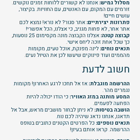
מסלול גמיש:
אנחנו לא קשורים ללוחות זמנים נוקשים.
זורמים עם המקום, עם האנשים, עם החוויות. בקיצור,
עושים חיים!
פתרונות יצירתיים:
אתר סגור? לא נורא! נמצא לכם
אתר אחר, לא פחות מגניב, כי אצלנו, הכל אפשרי!
קבוצה קטנה:
אצלנו הקבוצה מונה מקסימום 25 נוסעות,
כך שכל אחת זוכה ליחס אישי.
תנאים נוחים:
לינה מפנקת, אוכל טעים, מקומות
מהממים ועוד פינוקים שיעשו לכן את הטיול נעים.
חשוב לדעת
ההרשמה מוגבלת:
אז אל תחכו לרגע האחרון! מקומות
נגמרים מהר.
המסע מותנה במזג האוויר:
כי הודו יכולה להיות
הפתעה לפעמים.
הושבה בטיסות:
לא ניתן לבחור מושבים מראש, אבל אל
תדאגו, אנחנו נדאג שיהיה לכם נוח.
תנאים נוספים:
כל הפרטים הקטנים כתובים בטופס
ההרשמה. קראו אותם בעיון!