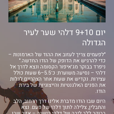
יום 9+10 דלהי שער לעיר
הגדולה
"לפעמים צריך לעזוב את ההוד של הארמונות –
כדי להרגיש את הדופק של הודו החדשה."
ניפרד בבוקר מג׳איפור הקסומה ונצא לדרך אל
דלהי – נסיעה משוערת: כ־5.5–6 שעות כולל
עצירות. נקדיש את שעות אחר הצהריים לגלות
את הפנים האלגנטיות והייצוגיות של בירת
הודו.
היום שבו הודו מדברת אלינו דרך הרחוב, הלב
והתבלין, צלילה לתוך דלהי של פעם. נצא
בבוקר ללב ליבה של דלהי הישנה – אזור שבו