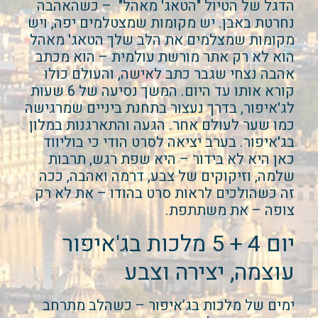
הדגל של הטיול "הטאג' מאהל" – כשהאהבה
נחרטת באבן. יש מקומות שמצטלמים יפה, ויש
מקומות שמצלמים את הלב שלך הטאג' מאהל
הוא לא רק אתר מורשת עולמית – הוא מכתב
אהבה נצחי שגבר כתב לאישה, והעולם כולו
קורא אותו עד היום. המשך נסיעה של 6 שעות
לג'איפור, בדרך נעצור בתחנת ביניים שמרגישה
כמו שער לעולם אחר. הגעה והתארגנות במלון
בג'איפור. בערב יציאה לסרט הודי כי בוליווד
כאן היא לא בידור – היא שפת רגש, תרבות
שלמה, וזיקוקים של צבע, דרמה ואהבה, ככה
זה כשהולכים לראות סרט בהודו – את לא רק
צופה – את משתתפת.
יום 4 + 5 מלכות בג'איפור
עוצמה, יצירה וצבע
ימים של מלכות בג’איפור – כשהלב מתרחב