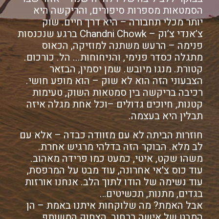
הסמטאות מספרות סיפורים, והריקשה היא
יותר מכלי תחבורה – היא דרך חיים. שוק
צ’אנדי צ’וק – Chandni Chowk ברגע שנכנסות
פנימה – הרעש משתנה למוזיקה, הכאוס
מתגלה כסדר פנימי, והניחוחות... הל. כורכום.
קטורת. מנגו מיובש. שמן יסמין, הבזאר
הצבעוני הזה הוא לא שוק – הוא מופע חושי.
רכיבה בריקשה בין סמטאות השוק, טעימות
קטנות, חיוכים גדולים –וכל אחת מגלה איזה
תבלין היא בעצמה.
חוזרות הביתה לא עם מזוודה כבדה – אלא עם
לב מלא. הבוקר הזה בדלהי מרגיש אחרת.
משהו שקט, איטי, כמעט כמו פרידה מאהוב.
עוד כוס צ'אי אחרונה, עוד מבט על המרפסת,
עוד נשימה של הודו לתוך הלב. אנחנו אורזות
בגדים, מתנות, תכשיטים…
אבל האמת? מה שלוקחות איתנו באמת – הן
המבט של אישה ברחוב, הצחוק המשותף