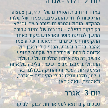
יום 2 דלהי -אגרה
באחד הרחובות הסואנים של דלהי, בין צפצופי
הריקשות לריחות התה, ניצבת פנינה של שלווה
המקדש הגדול והמרשים ביותר בעיר. זהו לא
רק מקום תפילה – זהו בית של נתינה טהורה.
המשך למדינת אוטר פאראדש ביקור באחד
המקומות המרשימים – תיאטרון של עוצמה,
אהבה, בגידה וגעגוע, הבנוי כולו מאבן חול
אדומה לוהטת, שהופכת כל שקיעה למופע
צבעים, זה היה ארמון המלכים של שושלת
המוגולים, מבצר מבוצר שעמד בליבה של אחת
האימפריות העשירות והחזקה בעולם. כאן
שלטו, חלמו ונפלו גדולי הקיסרים – אכבר,
ג'אהנגיר, שאה ג'האן.
יום 3 אגרה
נשכים קום ונצא לפני ארוחת הבוקר לביקור