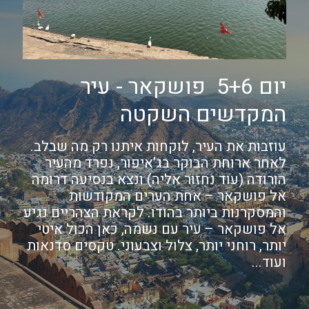
יום 5+6 פושקאר - עיר
המקדשים השקטה
עוזבות את העיר, לוקחות איתנו רק מה שבלב.
לאחר ארוחת הבוקר בג’איפור, נפרד מהעיר
הורודה (עוד נחזור אליה) ונצא בנסיעה דרומה
אל פושקאר – אחת הערים המקודשות
והמסקרנות ביותר בהודו. לקראת הצהריים נגיע
אל פושקאר – עיר עם נשמה, כאן הכול איטי
יותר, רוחני יותר, צלול וצבעוני. טקסים סדנאות
ועוד...