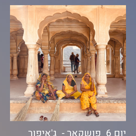
יום 6 פושקאר - ג'איפור