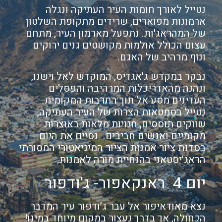
נטייל לאורך חומות העיר העתיקה ונגלה
ארמונות מפוארים, שרידים מתקופת השלטון
של המהראג'ות. נתפעל מארמון העיר, מתחם
עצום הכולל אולמות מקושטים גנים ירוקים
ונוף מרהיב של האגם.
נבקר במקדש ג'אגדיס, המוקדש לאל וישנו,
ונהנה מהאדריכלות המרהיבה והפסלים
העדינים מסע אל תוך התרבות המקומית.
נטייל בסמטאות הצרות של העיר העתיקה,
שווקים תוססים, חנויות מלאות באוצרות
מקומיים ואנשים חביבים. נסיים את היום
בסדנת ציור אמנות הציור המיניאטורי המסורתי
הראג'יסטאני בהנחיית מורה לאמנות.
יום 4 ראנקאפור- ג'ודפור
נצא מאודאיפור אל עבר ג’ודפור עיר המדבר
הכחולה, אך בדרך נעצור במקום מיוחד במינו!