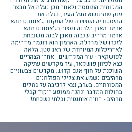
מפוארים. נרכב על ריקשה ונרגיש את האווירה
המקומית התוססת ולאחר מכן נעלה אל מבצר
ענק שמתנשא מעל העיר, ונגלה את
ההיסטוריה העשירה של המקום. ג'אסוונט תהא
ארמון האבן הלבנה נעצור בג'אסוונט תהא
ארמון מרהיב שנבנה מאבן לבנה משובחת
לזכרו של מהרג'ה. הארמון הוא דוגמה מדהימה
לאדריכלות המיוחדת של ראג'סטן. הלאה
לפושקאר - עיר המקדשים! אחרי הצהריים
נצא לכיוון פושקאר, עיר מקדשים עתיקה
השוכנת על חוף אגם קדוש. מקדשים צבעוניים
מרהיבים נשמע את צלילי הפולחנים
המסורתיים. בערב, נצא לרכיבה על גמלים
בחולות המדבר ונהנה ממופע ריקוד קבלי
מרהיב - חוויה אותנטית ובלתי נשכחת!