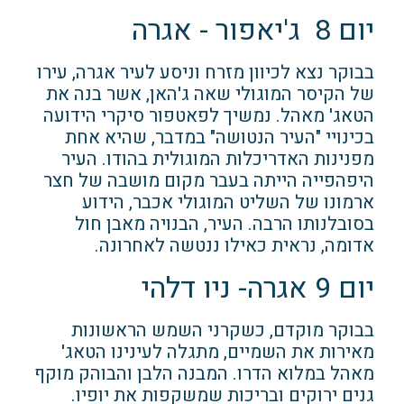
יום 8 ג'יאפור - אגרה
בבוקר נצא לכיוון מזרח וניסע לעיר אגרה, עירו
של הקיסר המוגולי שאה ג'האן, אשר בנה את
הטאג' מאהל. נמשיך לפאטפור סיקרי הידועה
בכינויי "העיר הנטושה" במדבר, שהיא אחת
מפנינות האדריכלות המוגולית בהודו. העיר
היפהפייה הייתה בעבר מקום מושבה של חצר
ארמונו של השליט המוגולי אכבר, הידוע
בסובלנותו הרבה. העיר, הבנויה מאבן חול
אדומה, נראית כאילו ננטשה לאחרונה.
יום 9 אגרה- ניו דלהי
בבוקר מוקדם, כשקרני השמש הראשונות
מאירות את השמיים, מתגלה לעינינו הטאג'
מאהל במלוא הדרו. המבנה הלבן והבוהק מוקף
גנים ירוקים ובריכות שמשקפות את יופיו.