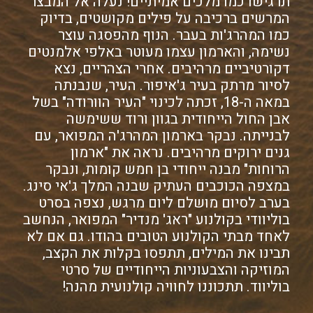
תרגישו כמו מלכים אמיתיים! נעלה אל המבצר
המרשים ברכיבה על פילים מקושטים, בדיוק
כמו המהרג'ות בעבר. הנוף מהפסגה עוצר
נשימה, והארמון עצמו מעוטר באלפי אלמנטים
דקורטיביים מרהיבים. אחרי הצהריים, נצא
לסיור מרתק בעיר ג'איפור. העיר, שנבנתה
במאה ה-18, זכתה לכינוי "העיר הוורודה" בשל
אבן החול הייחודית בגוון ורוד ששימשה
לבנייתה. נבקר בארמון המהרג'ה המפואר, עם
גנים ירוקים מרהיבים. נראה את "ארמון
הרוחות" מבנה ייחודי בן חמש קומות, ונבקר
במצפה הכוכבים העתיק שבנה המלך ג'אי סינג.
בערב לסיום מושלם ליום מרגש, נצפה בסרט
בוליוודי בקולנוע "ראג' מנדיר" המפואר, הנחשב
לאחד מבתי הקולנוע הטובים בהודו. גם אם לא
תבינו את המילים, תתפסו בקלות את הקצב,
המוזיקה והצבעוניות הייחודיים של סרטי
בוליווד. תתכוננו לחוויה קולנועית מהנה!