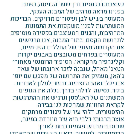
כשאנחנו נכנסים דרך שער הכניסה, נפתח
בפנינו מראה מרהיב של המבנה הענקי,
המעוטר בשיש לבן ועיטורים מדויקים. הבריכות
המשתרעות לפניו משקפות את התמונות
המרהיבות, והגנים המעוצבים בקפידה מוסיפים
לתחושת הקסם. בתוך המבנה, אנו מרגישים
את הקדושה והיופי של החללים הפנימיים,
המעוטרים בפרחים משובצים באבנים יקרות
וקליגרפיה מהקוראן. הסיפור הרומנטי מאחורי
הטאג' מאהל, שנבנה לזכר אהובתו של שאה
ג'האן, מעמיק את התחושה של מפגש עם יופי
אדריכלי ואהבה נצחית. נחזור למלון לארוחת
בוקר. נסיעה לדלהי בדרך, נגלה את הנופים
המשתנים של ראג'סטן ונרגיש את ההתרגשות
לקראת החוויות שמחכות לנו בבירה
ההיסטורית. דלהי עיר של ניגודים מרתקים
אוצר תרבותי דלהי היא עיר מיוחדת במינה,
שנוסדה מחדש פעמים רבות לאורך
ההיסטוריה. למעשה, היא שבע ערים שהתאחדו