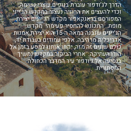
הדרך לג’ודפור עוברת בנופים עוצרי נשימה,
וכדי להעצים את החוויה נעצור במקדש הג'ייני
המפורסם בראנקאפור מקדש הג'יינים יצירת
מופת. התכוננו להחסיר פעימה! מקדש
הג'יינים שנבנה במאה ה-15 הוא יצירת אמנות
אדריכלית מרהיבה. אלפי עמודים בעבודת יד,
כולם שונים זה מזה, יקחו אותנו למסע בזמן אל
הודו העתיקה. אחרי הביקור במקדש נמשיך
בנסיעה אל ג'ודפור עיר המדבר הכחולה
המסתורית.