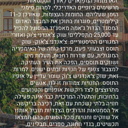
הארמונות המפוארים לאורך הסמטאות
מרשימים ביופיים האדריכלי, למרות סימני
הזמן שעליהם. החומות העצומות, שאורכן כ-11
קילומטרים, סוגרות בתוכן את המבצר האדום
המסגד הגדול ג'אמה מאסג'יד המסוגל להכיל
עד 25,000 מתפללים! שוק צ'אנדני צ'וק ואזורי
המגורים ההיסטוריים. צ'אנדני צ'אוק- שוק
תוסס וצבעוני פעם, מרכז כוחה של האימפריה
המוגולית, עם שדרות רחבות, תעלות מים
ושווקים תוססים, הפכה את העיר העתיקה
למצבור צפוף של חנויות ובתים ישנים. למרות
זאת, שוק צ'אנדניש צ'וק שומר עדיין על אופיו
התוסס. החנויות צמודות זו לזו, אנשים
מתרוצצים לצד ריקשות אופניים וקטנועים
ברחובות, והתעלה המרכזית כבר אינה פעילה.
חוויה בלתי נשכחת עם זאת, רכיבה בריקשה
אל הסמטאות והדרכים הצדדיות תוביל אותנו
אל שווקים וחנויות מכל הסוגים, בהם תמצאו
תכשיטים, בגדי חתונה, ספרים, תבלינים,