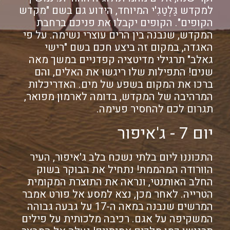
למקדש גַּלְטַגִ'י המיוחד, הידוע גם בשם "מקדש
הקופים". הקופים יקבלו את פניכם ברחבת
המקדש, שנבנה בין הרים עוצרי נשימה. על פי
האגדה, במקום זה ביצע חכם בשם "רישי
גאלב" תרגילי מדיטציה קפדניים במשך מאה
שנים! התפילות שלו ריגשו את האלים, והם
ברכו את המקום בשפע של מים. האדריכלות
המרהיבה של המקדש, בדומה לארמון מפואר,
תגרום לכם להחסיר פעימה.
יום 7 - ג'איפור
התכוננו ליום בלתי נשכח בלב ג'איפור, העיר
הוורודה המהממת! נתחיל את הבוקר בשוק
החלב האותנטי, ונראה את התוצרת המקומית
הטרייה. לאחר מכן, נצא למסע אל פורט אמבר
המרשים שנבנה במאה ה-17 על גבעה גבוהה
המשקיפה על אגם. רכיבה מלכותית על פילים