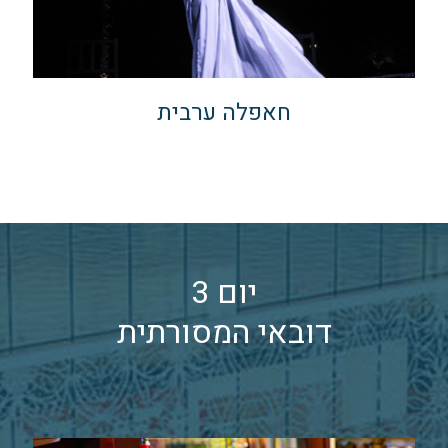
חאפלה ערבית
יום 3
דובאי המסורתית